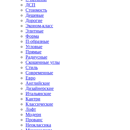
ДСП
Стоимость
Дешевые
Дорогие
Эконом-класс
Элитные
Форма
П-образные
Угловые
Прямые
Радиусные
Скошенные углы
Стиль
Современные
Евро
Английские
Дизайнерские
Итальянские
Кантри
Классические
Лофт
Модерн
Прованс
Неоклассика