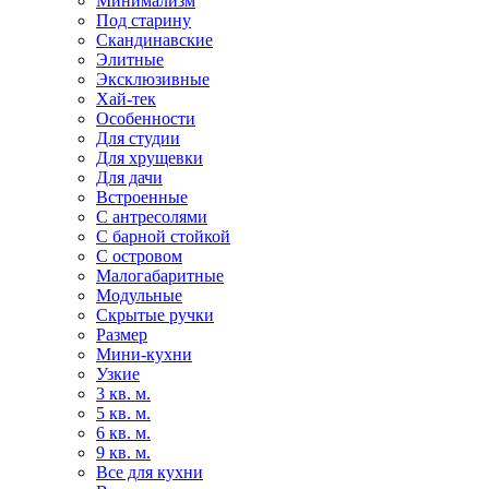
Минимализм
Под старину
Скандинавские
Элитные
Эксклюзивные
Хай-тек
Особенности
Для студии
Для хрущевки
Для дачи
Встроенные
С антресолями
С барной стойкой
С островом
Малогабаритные
Модульные
Скрытые ручки
Размер
Мини-кухни
Узкие
3 кв. м.
5 кв. м.
6 кв. м.
9 кв. м.
Все для кухни