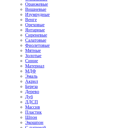
Оранжевые
Вишневые
Изумрудные
Венге
Ореховые
Янтарные
Сиреневые
Салатовые
Фиолетовые
Мятные
Золотые
Синие
Материал
МДФ
Эмаль
Акрил
Береза
Дерево
Дуб
ЛДСП
Массив
Пластик
Шпон
Экошпон
С патиной