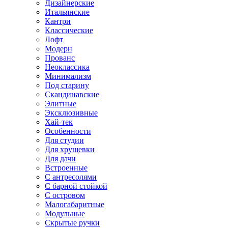
Дизайнерские
Итальянские
Кантри
Классические
Лофт
Модерн
Прованс
Неоклассика
Минимализм
Под старину
Скандинавские
Элитные
Эксклюзивные
Хай-тек
Особенности
Для студии
Для хрущевки
Для дачи
Встроенные
С антресолями
С барной стойкой
С островом
Малогабаритные
Модульные
Скрытые ручки