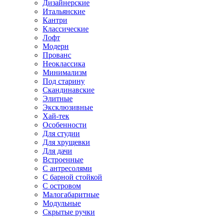
Дизайнерские
Итальянские
Кантри
Классические
Лофт
Модерн
Прованс
Неоклассика
Минимализм
Под старину
Скандинавские
Элитные
Эксклюзивные
Хай-тек
Особенности
Для студии
Для хрущевки
Для дачи
Встроенные
С антресолями
С барной стойкой
С островом
Малогабаритные
Модульные
Скрытые ручки