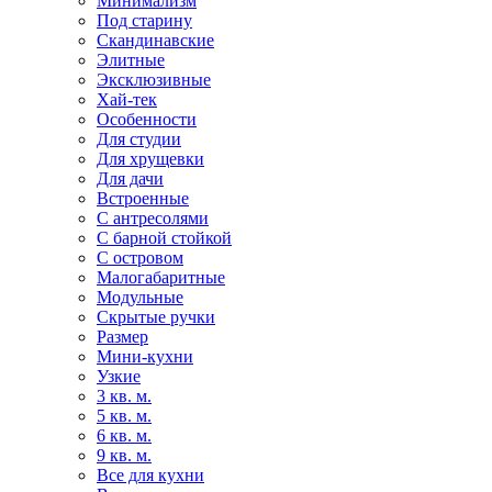
Минимализм
Под старину
Скандинавские
Элитные
Эксклюзивные
Хай-тек
Особенности
Для студии
Для хрущевки
Для дачи
Встроенные
С антресолями
С барной стойкой
С островом
Малогабаритные
Модульные
Скрытые ручки
Размер
Мини-кухни
Узкие
3 кв. м.
5 кв. м.
6 кв. м.
9 кв. м.
Все для кухни