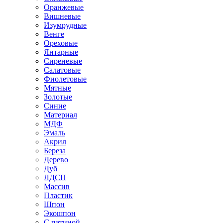
Оранжевые
Вишневые
Изумрудные
Венге
Ореховые
Янтарные
Сиреневые
Салатовые
Фиолетовые
Мятные
Золотые
Синие
Материал
МДФ
Эмаль
Акрил
Береза
Дерево
Дуб
ЛДСП
Массив
Пластик
Шпон
Экошпон
С патиной