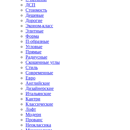
ДСП
Стоимость
Дешевые
Дорогие
Эконом-класс
Элитные
Форма
П-образные
Угловые
Прямые
Радиусные
Скошенные углы
Стиль
Современные
Евро
Английские
Дизайнерские
Итальянские
Кантри
Классические
Лофт
Модерн
Прованс
Неоклассика