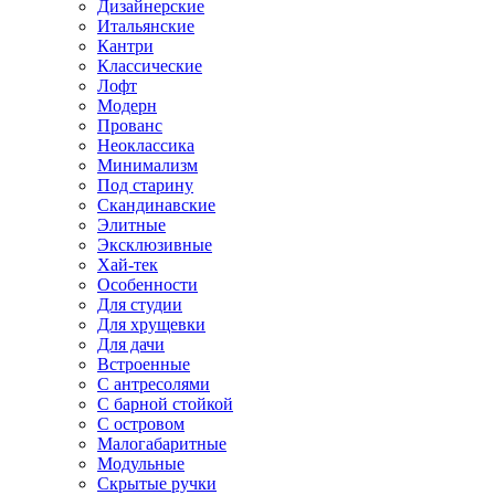
Дизайнерские
Итальянские
Кантри
Классические
Лофт
Модерн
Прованс
Неоклассика
Минимализм
Под старину
Скандинавские
Элитные
Эксклюзивные
Хай-тек
Особенности
Для студии
Для хрущевки
Для дачи
Встроенные
С антресолями
С барной стойкой
С островом
Малогабаритные
Модульные
Скрытые ручки