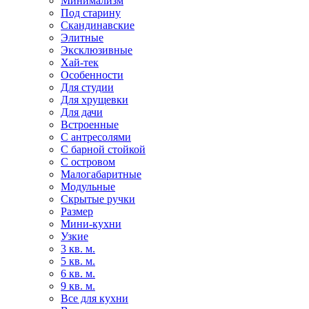
Минимализм
Под старину
Скандинавские
Элитные
Эксклюзивные
Хай-тек
Особенности
Для студии
Для хрущевки
Для дачи
Встроенные
С антресолями
С барной стойкой
С островом
Малогабаритные
Модульные
Скрытые ручки
Размер
Мини-кухни
Узкие
3 кв. м.
5 кв. м.
6 кв. м.
9 кв. м.
Все для кухни