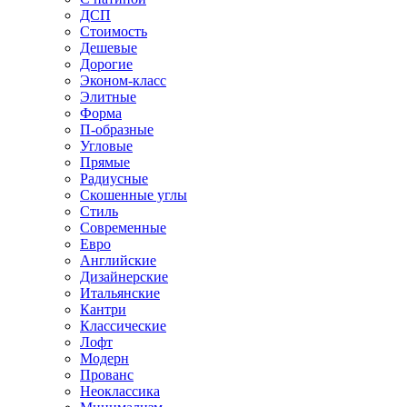
ДСП
Стоимость
Дешевые
Дорогие
Эконом-класс
Элитные
Форма
П-образные
Угловые
Прямые
Радиусные
Скошенные углы
Стиль
Современные
Евро
Английские
Дизайнерские
Итальянские
Кантри
Классические
Лофт
Модерн
Прованс
Неоклассика