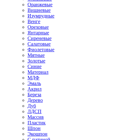
Оранжевые
Вишневые
Изумрудные
Венге
Ореховые
Янтарные
Сиреневые
Салатовые
Фиолетовые
Мятные
Золотые
Синие
Материал
МДФ
Эмаль
Акрил
Береза
Дерево
Дуб
ЛДСП
Массив
Пластик
Шпон
Экошпон
С патиной