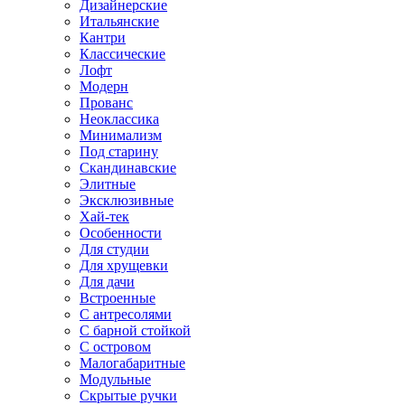
Дизайнерские
Итальянские
Кантри
Классические
Лофт
Модерн
Прованс
Неоклассика
Минимализм
Под старину
Скандинавские
Элитные
Эксклюзивные
Хай-тек
Особенности
Для студии
Для хрущевки
Для дачи
Встроенные
С антресолями
С барной стойкой
С островом
Малогабаритные
Модульные
Скрытые ручки