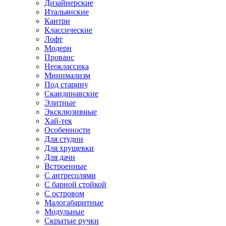
Дизайнерские
Итальянские
Кантри
Классические
Лофт
Модерн
Прованс
Неоклассика
Минимализм
Под старину
Скандинавские
Элитные
Эксклюзивные
Хай-тек
Особенности
Для студии
Для хрущевки
Для дачи
Встроенные
С антресолями
С барной стойкой
С островом
Малогабаритные
Модульные
Скрытые ручки