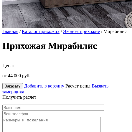
Главная
/
Каталог прихожих
/
Эконом прихожие
/ Мирабилис
Прихожая Мирабилис
Цена:
от 44 000
руб.
Добавить в корзину
Расчет цены
Вызвать
Заказать
замерщика
Получить расчет