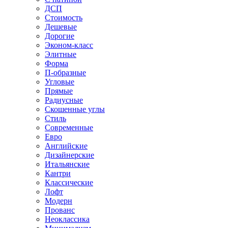
ДСП
Стоимость
Дешевые
Дорогие
Эконом-класс
Элитные
Форма
П-образные
Угловые
Прямые
Радиусные
Скошенные углы
Стиль
Современные
Евро
Английские
Дизайнерские
Итальянские
Кантри
Классические
Лофт
Модерн
Прованс
Неоклассика