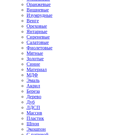
Оранжевые
Вишневые
Изумрудные
Венге
Ореховые
Янтарные
Сиреневые
Салатовые
Фиолетовые
Мятные
Золотые
Синие
Материал
МДФ
Эмаль
Акрил
Береза
Дерево
Дуб
ЛДСП
Массив
Пластик
Шпон
Экошпон
С патиной