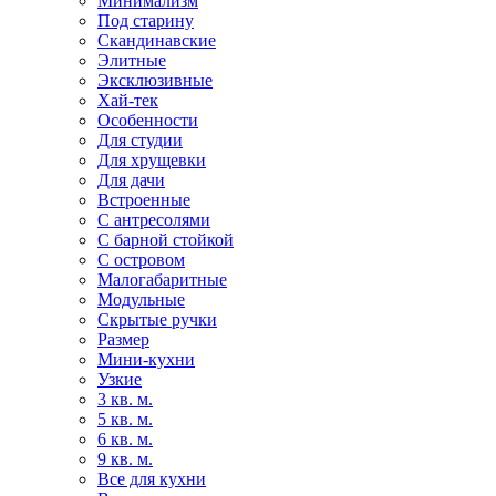
Минимализм
Под старину
Скандинавские
Элитные
Эксклюзивные
Хай-тек
Особенности
Для студии
Для хрущевки
Для дачи
Встроенные
С антресолями
С барной стойкой
С островом
Малогабаритные
Модульные
Скрытые ручки
Размер
Мини-кухни
Узкие
3 кв. м.
5 кв. м.
6 кв. м.
9 кв. м.
Все для кухни