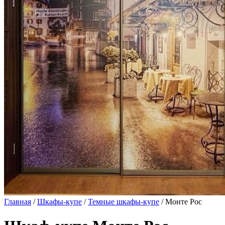
Главная
/
Шкафы-купе
/
Темные шкафы-купе
/ Монте Рос