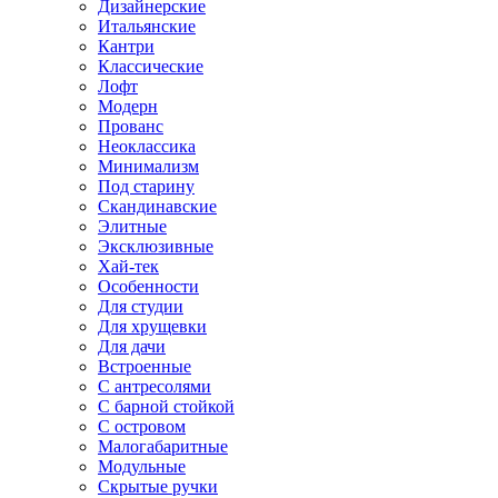
Дизайнерские
Итальянские
Кантри
Классические
Лофт
Модерн
Прованс
Неоклассика
Минимализм
Под старину
Скандинавские
Элитные
Эксклюзивные
Хай-тек
Особенности
Для студии
Для хрущевки
Для дачи
Встроенные
С антресолями
С барной стойкой
С островом
Малогабаритные
Модульные
Скрытые ручки