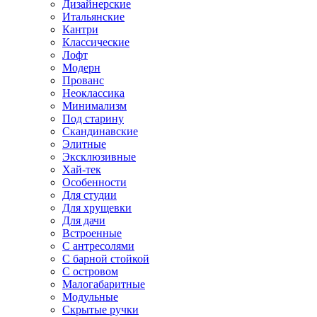
Дизайнерские
Итальянские
Кантри
Классические
Лофт
Модерн
Прованс
Неоклассика
Минимализм
Под старину
Скандинавские
Элитные
Эксклюзивные
Хай-тек
Особенности
Для студии
Для хрущевки
Для дачи
Встроенные
С антресолями
С барной стойкой
С островом
Малогабаритные
Модульные
Скрытые ручки