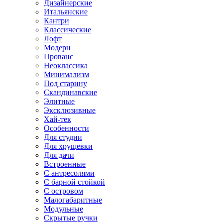
Дизайнерские
Итальянские
Кантри
Классические
Лофт
Модерн
Прованс
Неоклассика
Минимализм
Под старину
Скандинавские
Элитные
Эксклюзивные
Хай-тек
Особенности
Для студии
Для хрущевки
Для дачи
Встроенные
С антресолями
С барной стойкой
С островом
Малогабаритные
Модульные
Скрытые ручки