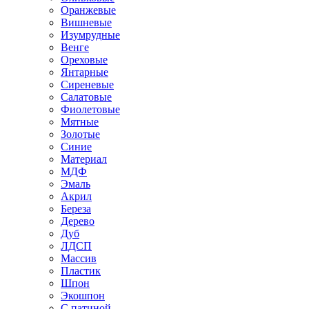
Оранжевые
Вишневые
Изумрудные
Венге
Ореховые
Янтарные
Сиреневые
Салатовые
Фиолетовые
Мятные
Золотые
Синие
Материал
МДФ
Эмаль
Акрил
Береза
Дерево
Дуб
ЛДСП
Массив
Пластик
Шпон
Экошпон
С патиной