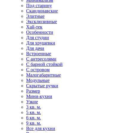
Минимализм
Под старину
Скандинавские
Элитные
Эксклюзивные
Хай-тек
Особенности
Для студии
Для хрущевки
Для дачи
Встроенные
С антресолями
С барной стойкой
С островом
Малогабаритные
Модульные
Скрытые ручки
Размер
Мини-кухни
Узкие
3 кв. м.
5 кв. м.
6 кв. м.
9 кв. м.
Все для кухни