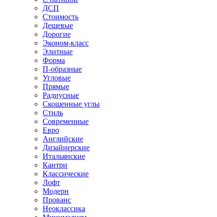
ДСП
Стоимость
Дешевые
Дорогие
Эконом-класс
Элитные
Форма
П-образные
Угловые
Прямые
Радиусные
Скошенные углы
Стиль
Современные
Евро
Английские
Дизайнерские
Итальянские
Кантри
Классические
Лофт
Модерн
Прованс
Неоклассика