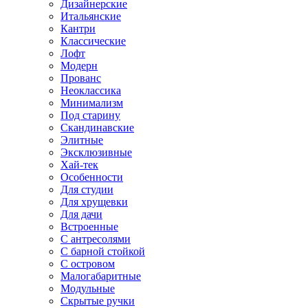
Дизайнерские
Итальянские
Кантри
Классические
Лофт
Модерн
Прованс
Неоклассика
Минимализм
Под старину
Скандинавские
Элитные
Эксклюзивные
Хай-тек
Особенности
Для студии
Для хрущевки
Для дачи
Встроенные
С антресолями
С барной стойкой
С островом
Малогабаритные
Модульные
Скрытые ручки