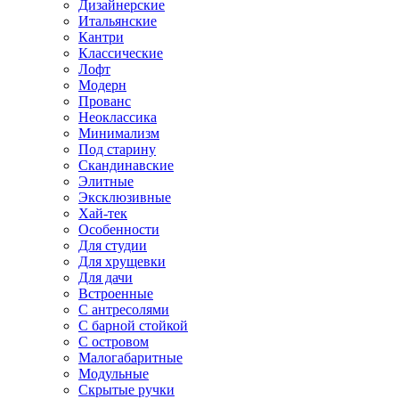
Дизайнерские
Итальянские
Кантри
Классические
Лофт
Модерн
Прованс
Неоклассика
Минимализм
Под старину
Скандинавские
Элитные
Эксклюзивные
Хай-тек
Особенности
Для студии
Для хрущевки
Для дачи
Встроенные
С антресолями
С барной стойкой
С островом
Малогабаритные
Модульные
Скрытые ручки