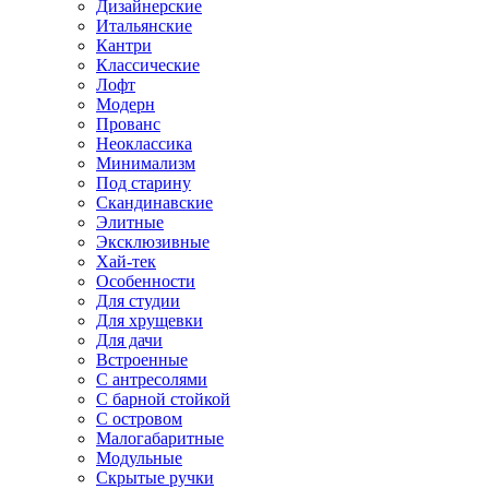
Дизайнерские
Итальянские
Кантри
Классические
Лофт
Модерн
Прованс
Неоклассика
Минимализм
Под старину
Скандинавские
Элитные
Эксклюзивные
Хай-тек
Особенности
Для студии
Для хрущевки
Для дачи
Встроенные
С антресолями
С барной стойкой
С островом
Малогабаритные
Модульные
Скрытые ручки