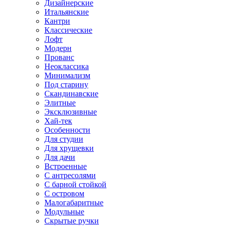
Дизайнерские
Итальянские
Кантри
Классические
Лофт
Модерн
Прованс
Неоклассика
Минимализм
Под старину
Скандинавские
Элитные
Эксклюзивные
Хай-тек
Особенности
Для студии
Для хрущевки
Для дачи
Встроенные
С антресолями
С барной стойкой
С островом
Малогабаритные
Модульные
Скрытые ручки