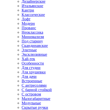
Дизайнерские
Итальянские
Кантри
Классические
Лофт
Модерн
Прованс
Неоклассика
Минимализм
Под старину
Скандинавские
Элитные
Эксклюзивные
Хай-тек
Особенности
Для студии
Для хрущевки
Для дачи
Встроенные
С антресолями
С барной стойкой
С островом
Малогабаритные
Модульные
Скрытые ручки