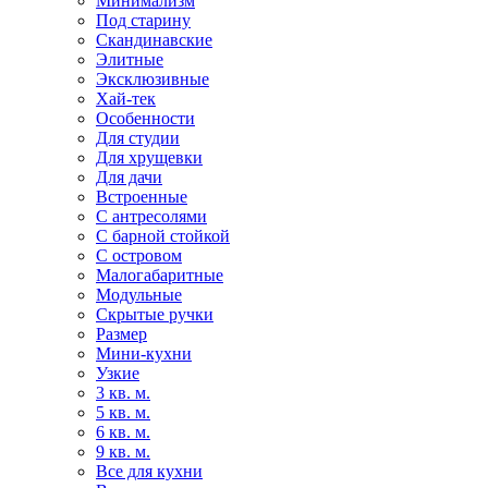
Минимализм
Под старину
Скандинавские
Элитные
Эксклюзивные
Хай-тек
Особенности
Для студии
Для хрущевки
Для дачи
Встроенные
С антресолями
С барной стойкой
С островом
Малогабаритные
Модульные
Скрытые ручки
Размер
Мини-кухни
Узкие
3 кв. м.
5 кв. м.
6 кв. м.
9 кв. м.
Все для кухни