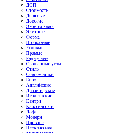
ДСП
Стоимость
Дешевые
Дорогие
Эконом-класс
Элитные
Форма
П-образные
Угловые
Прямые
Радиусные
Скошенные углы
Стиль
Современные
Евро
Английские
Дизайнерские
Итальянские
Кантри
Классические
Лофт
Модерн
Прованс
Неоклассика