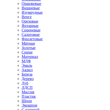
Оранжевые
Вишневые
Изумрудные
Венге
Ореховые
Янтарные
Сиреневые
Салатовые
Фиолетовые
Мятные
Золотые
Синие
Материал
МДФ
Эмаль
Акрил
Береза
Дерево
Дуб
ЛДСП
Массив
Пластик
Шпон
Экошпон
С патиной