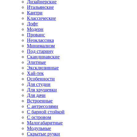
Дизайнерские
Итальянские
Кантри
Классические
Лофт
Модерн
Прованс
Неоклассика
Минимализм
Под старину
Скандинавские
Элитные
Эксклюзивные
Хай-тек
Особенности
Для студии
Для хрущевки
Для дачи
Встроенные
С антресолями
С барной стойкой
С островом
Малогабаритные
Модульные
Скрытые ручки