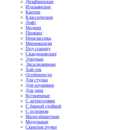
Дизайнерские
Итальянские
Кантри
Классические
Лофт
Модерн
Прованс
Неоклассика
Минимализм
Под старину
Скандинавские
Элитные
Эксклюзивные
Хай-тек
Особенности
Для студии
Для хрущевки
Для дачи
Встроенные
С антресолями
С барной стойкой
С островом
Малогабаритные
Модульные
Скрытые ручки