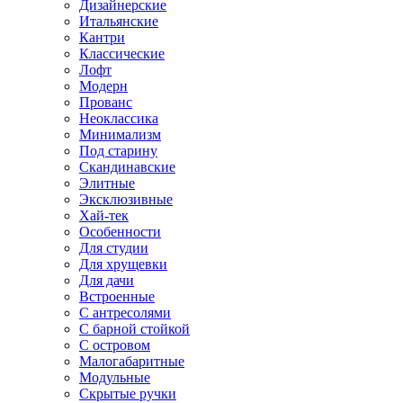
Дизайнерские
Итальянские
Кантри
Классические
Лофт
Модерн
Прованс
Неоклассика
Минимализм
Под старину
Скандинавские
Элитные
Эксклюзивные
Хай-тек
Особенности
Для студии
Для хрущевки
Для дачи
Встроенные
С антресолями
С барной стойкой
С островом
Малогабаритные
Модульные
Скрытые ручки