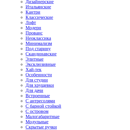
Дизайнерские
Итальянские
Кантри
Классические
Лофт
Модерн
Прованс
Неоклассика
Минимализм
Под старину
Скандинавские
Элитные
Эксклюзивные
Хай-тек
Особенности
Для студии
Для хрущевки
Для дачи
Встроенные
С антресолями
С барной стойкой
С островом
Малогабаритные
Модульные
Скрытые ручки