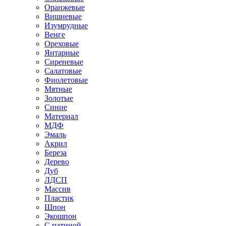
Оранжевые
Вишневые
Изумрудные
Венге
Ореховые
Янтарные
Сиреневые
Салатовые
Фиолетовые
Мятные
Золотые
Синие
Материал
МДФ
Эмаль
Акрил
Береза
Дерево
Дуб
ЛДСП
Массив
Пластик
Шпон
Экошпон
С патиной