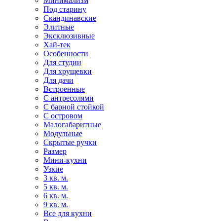
Минимализм
Под старину
Скандинавские
Элитные
Эксклюзивные
Хай-тек
Особенности
Для студии
Для хрущевки
Для дачи
Встроенные
С антресолями
С барной стойкой
С островом
Малогабаритные
Модульные
Скрытые ручки
Размер
Мини-кухни
Узкие
3 кв. м.
5 кв. м.
6 кв. м.
9 кв. м.
Все для кухни