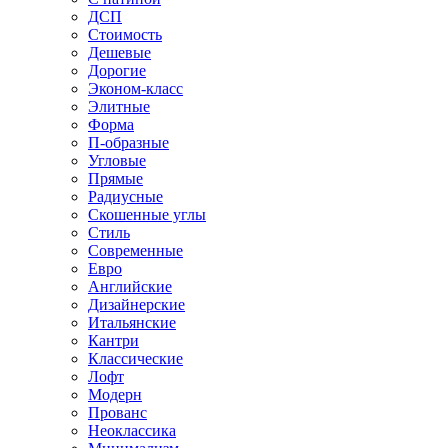
ДСП
Стоимость
Дешевые
Дорогие
Эконом-класс
Элитные
Форма
П-образные
Угловые
Прямые
Радиусные
Скошенные углы
Стиль
Современные
Евро
Английские
Дизайнерские
Итальянские
Кантри
Классические
Лофт
Модерн
Прованс
Неоклассика