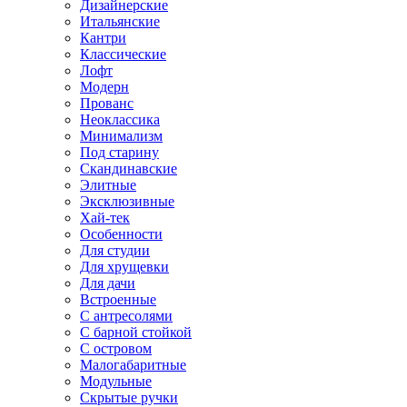
Дизайнерские
Итальянские
Кантри
Классические
Лофт
Модерн
Прованс
Неоклассика
Минимализм
Под старину
Скандинавские
Элитные
Эксклюзивные
Хай-тек
Особенности
Для студии
Для хрущевки
Для дачи
Встроенные
С антресолями
С барной стойкой
С островом
Малогабаритные
Модульные
Скрытые ручки