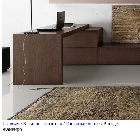
Главная
/
Каталог гостиных
/
Гостиные венге
/ Рио-де-
Жанейро