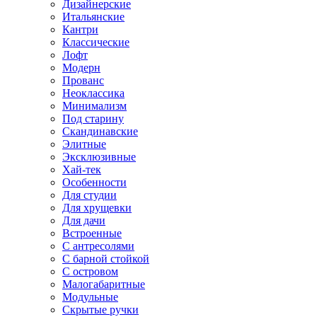
Дизайнерские
Итальянские
Кантри
Классические
Лофт
Модерн
Прованс
Неоклассика
Минимализм
Под старину
Скандинавские
Элитные
Эксклюзивные
Хай-тек
Особенности
Для студии
Для хрущевки
Для дачи
Встроенные
С антресолями
С барной стойкой
С островом
Малогабаритные
Модульные
Скрытые ручки