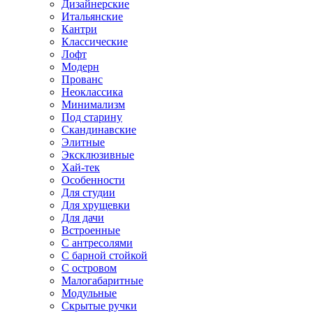
Дизайнерские
Итальянские
Кантри
Классические
Лофт
Модерн
Прованс
Неоклассика
Минимализм
Под старину
Скандинавские
Элитные
Эксклюзивные
Хай-тек
Особенности
Для студии
Для хрущевки
Для дачи
Встроенные
С антресолями
С барной стойкой
С островом
Малогабаритные
Модульные
Скрытые ручки