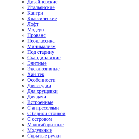
Дизайнерские
Итальянские
Кантри
Классические
Лофт
Модерн
Прованс
Неоклассика
Минимализм
Под старину
Скандинавские
Элитные
Эксклюзивные
Хай-тек
Особенности
Для студии
Для хрущевки
Для дачи
Встроенные
С антресолями
С барной стойкой
С островом
Малогабаритные
Модульные
Скрытые ручки