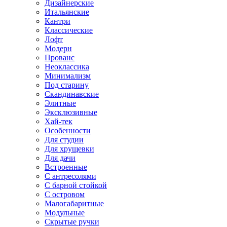
Дизайнерские
Итальянские
Кантри
Классические
Лофт
Модерн
Прованс
Неоклассика
Минимализм
Под старину
Скандинавские
Элитные
Эксклюзивные
Хай-тек
Особенности
Для студии
Для хрущевки
Для дачи
Встроенные
С антресолями
С барной стойкой
С островом
Малогабаритные
Модульные
Скрытые ручки