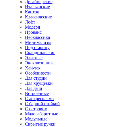
Дизайнерские
Итальянские
Кантри
Классические
Лофт
Модерн
Прованс
Неоклассика
Минимализм
Под старину
Скандинавские
Элитные
Эксклюзивные
Хай-тек
Особенности
Для студии
Для хрущевки
Для дачи
Встроенные
С антресолями
С барной стойкой
С островом
Малогабаритные
Модульные
Скрытые ручки