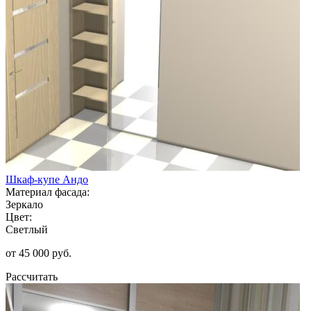
Шкаф-купе Андо
Материал фасада:
Зеркало
Цвет:
Светлый
от 45 000 руб.
Рассчитать