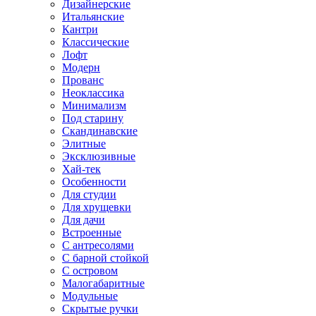
Дизайнерские
Итальянские
Кантри
Классические
Лофт
Модерн
Прованс
Неоклассика
Минимализм
Под старину
Скандинавские
Элитные
Эксклюзивные
Хай-тек
Особенности
Для студии
Для хрущевки
Для дачи
Встроенные
С антресолями
С барной стойкой
С островом
Малогабаритные
Модульные
Скрытые ручки