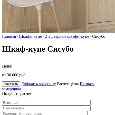
Главная
/
Шкафы-купе
/
2-х дверные шкафы-купе
/ Сисубо
Шкаф-купе Сисубо
Цена:
от 30 000
руб.
Добавить в корзину
Расчет цены
Вызвать
Заказать
замерщика
Получить расчет