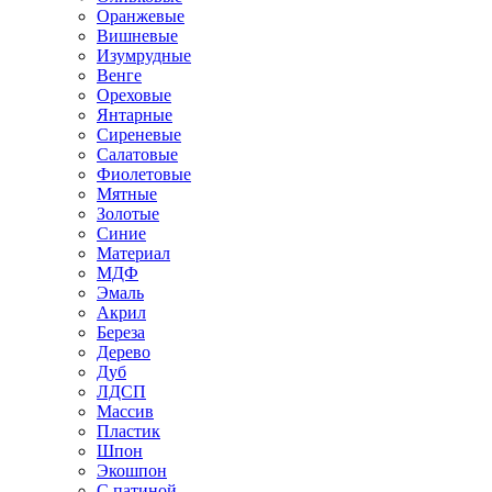
Оранжевые
Вишневые
Изумрудные
Венге
Ореховые
Янтарные
Сиреневые
Салатовые
Фиолетовые
Мятные
Золотые
Синие
Материал
МДФ
Эмаль
Акрил
Береза
Дерево
Дуб
ЛДСП
Массив
Пластик
Шпон
Экошпон
С патиной