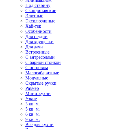
Минимализм
Под старину
Скандинавские
Элитные
Эксклюзивные
Хай-тек
Особенности
Для студии
Для хрущевки
Для дачи
Встроенные
С антресолями
С барной стойкой
С островом
Малогабаритные
Модульные
Скрытые ручки
Размер
Мини-кухни
Узкие
3 кв. м.
5 кв. м.
6 кв. м.
9 кв. м.
Все для кухни