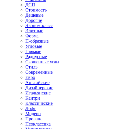
ДСП
Стоимость
Дешевые
Дорогие
Эконом-класс
Элитные
Форма
П-образные
Угловые
Прямые
Радиусные
Скошенные углы
Стиль
Современные
Евро
Английские
Дизайнерские
Итальянские
Кантри
Классические
Лофт
Модерн
Прованс
Неоклассика