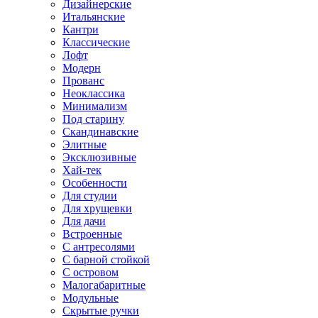
Дизайнерские
Итальянские
Кантри
Классические
Лофт
Модерн
Прованс
Неоклассика
Минимализм
Под старину
Скандинавские
Элитные
Эксклюзивные
Хай-тек
Особенности
Для студии
Для хрущевки
Для дачи
Встроенные
С антресолями
С барной стойкой
С островом
Малогабаритные
Модульные
Скрытые ручки