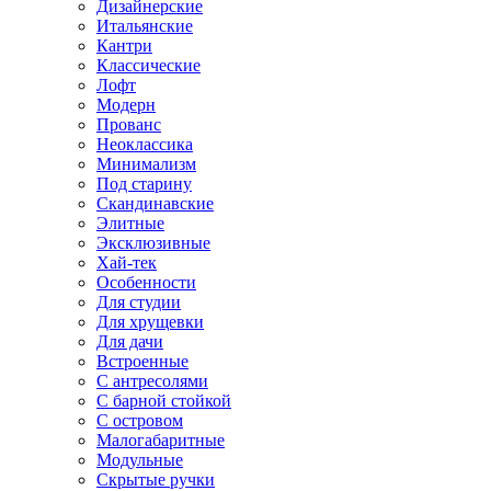
Дизайнерские
Итальянские
Кантри
Классические
Лофт
Модерн
Прованс
Неоклассика
Минимализм
Под старину
Скандинавские
Элитные
Эксклюзивные
Хай-тек
Особенности
Для студии
Для хрущевки
Для дачи
Встроенные
С антресолями
С барной стойкой
С островом
Малогабаритные
Модульные
Скрытые ручки