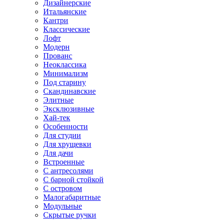
Дизайнерские
Итальянские
Кантри
Классические
Лофт
Модерн
Прованс
Неоклассика
Минимализм
Под старину
Скандинавские
Элитные
Эксклюзивные
Хай-тек
Особенности
Для студии
Для хрущевки
Для дачи
Встроенные
С антресолями
С барной стойкой
С островом
Малогабаритные
Модульные
Скрытые ручки