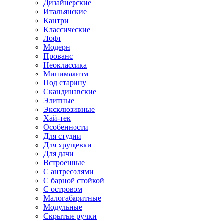
Дизайнерские
Итальянские
Кантри
Классические
Лофт
Модерн
Прованс
Неоклассика
Минимализм
Под старину
Скандинавские
Элитные
Эксклюзивные
Хай-тек
Особенности
Для студии
Для хрущевки
Для дачи
Встроенные
С антресолями
С барной стойкой
С островом
Малогабаритные
Модульные
Скрытые ручки