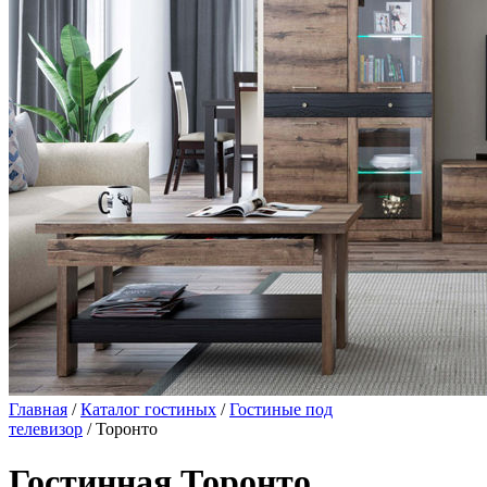
Главная
/
Каталог гостиных
/
Гостиные под
телевизор
/ Торонто
Гостинная Торонто