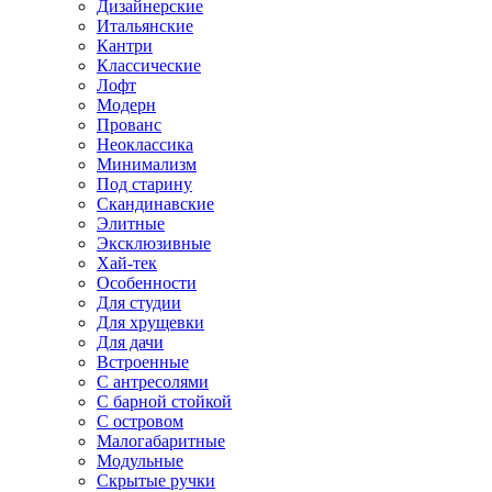
Дизайнерские
Итальянские
Кантри
Классические
Лофт
Модерн
Прованс
Неоклассика
Минимализм
Под старину
Скандинавские
Элитные
Эксклюзивные
Хай-тек
Особенности
Для студии
Для хрущевки
Для дачи
Встроенные
С антресолями
С барной стойкой
С островом
Малогабаритные
Модульные
Скрытые ручки