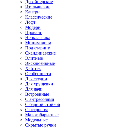
Дизайнерские
Итальянские
Кантри
Классические
Лофт
Модерн
Прованс
Неоклассика
Минимализм
Под старину
Скандинавские
Элитные
Эксклюзивные
Хай-тек
Особенности
Для студии
Для хрущевки
Для дачи
Встроенные
С антресолями
С барной стойкой
С островом
Малогабаритные
Модульные
Скрытые ручки