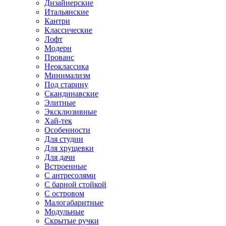
Дизайнерские
Итальянские
Кантри
Классические
Лофт
Модерн
Прованс
Неоклассика
Минимализм
Под старину
Скандинавские
Элитные
Эксклюзивные
Хай-тек
Особенности
Для студии
Для хрущевки
Для дачи
Встроенные
С антресолями
С барной стойкой
С островом
Малогабаритные
Модульные
Скрытые ручки