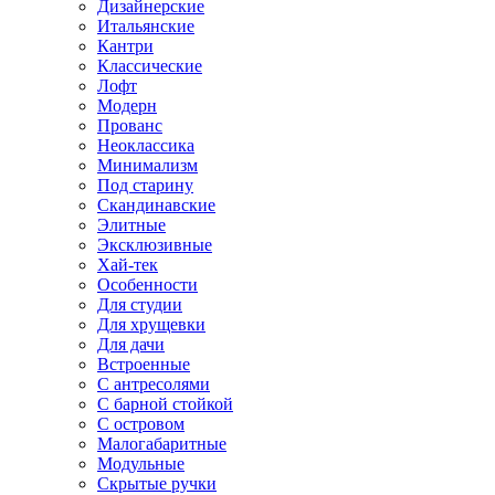
Дизайнерские
Итальянские
Кантри
Классические
Лофт
Модерн
Прованс
Неоклассика
Минимализм
Под старину
Скандинавские
Элитные
Эксклюзивные
Хай-тек
Особенности
Для студии
Для хрущевки
Для дачи
Встроенные
С антресолями
С барной стойкой
С островом
Малогабаритные
Модульные
Скрытые ручки