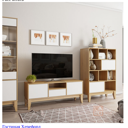
Гостиная Херефорд