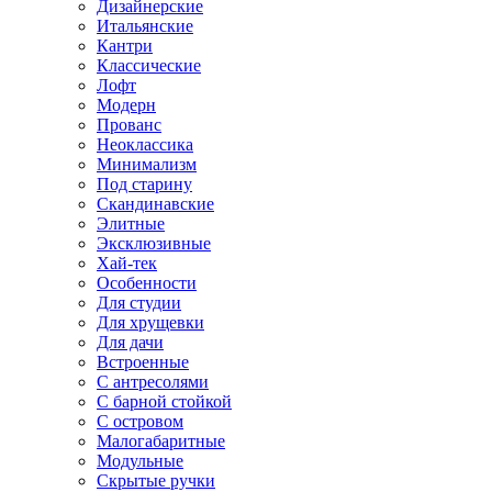
Дизайнерские
Итальянские
Кантри
Классические
Лофт
Модерн
Прованс
Неоклассика
Минимализм
Под старину
Скандинавские
Элитные
Эксклюзивные
Хай-тек
Особенности
Для студии
Для хрущевки
Для дачи
Встроенные
С антресолями
С барной стойкой
С островом
Малогабаритные
Модульные
Скрытые ручки