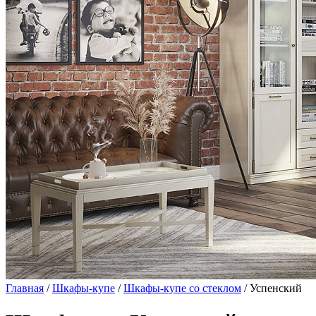
Главная
/
Шкафы-купе
/
Шкафы-купе со стеклом
/ Успенский