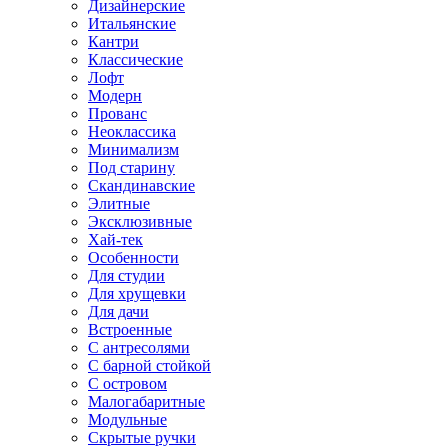
Дизайнерские
Итальянские
Кантри
Классические
Лофт
Модерн
Прованс
Неоклассика
Минимализм
Под старину
Скандинавские
Элитные
Эксклюзивные
Хай-тек
Особенности
Для студии
Для хрущевки
Для дачи
Встроенные
С антресолями
С барной стойкой
С островом
Малогабаритные
Модульные
Скрытые ручки