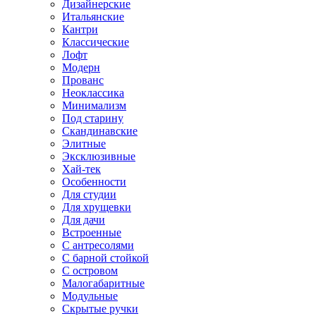
Дизайнерские
Итальянские
Кантри
Классические
Лофт
Модерн
Прованс
Неоклассика
Минимализм
Под старину
Скандинавские
Элитные
Эксклюзивные
Хай-тек
Особенности
Для студии
Для хрущевки
Для дачи
Встроенные
С антресолями
С барной стойкой
С островом
Малогабаритные
Модульные
Скрытые ручки