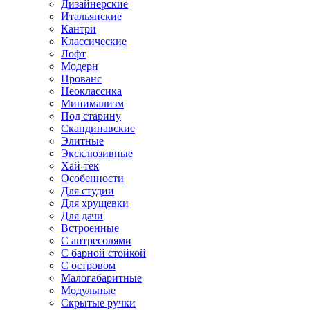
Дизайнерские
Итальянские
Кантри
Классические
Лофт
Модерн
Прованс
Неоклассика
Минимализм
Под старину
Скандинавские
Элитные
Эксклюзивные
Хай-тек
Особенности
Для студии
Для хрущевки
Для дачи
Встроенные
С антресолями
С барной стойкой
С островом
Малогабаритные
Модульные
Скрытые ручки