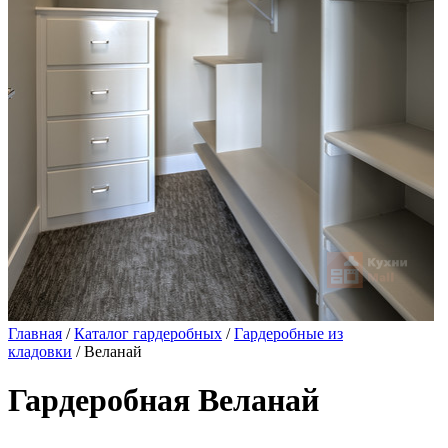
Главная
/
Каталог гардеробных
/
Гардеробные из
кладовки
/ Веланай
Гардеробная Веланай