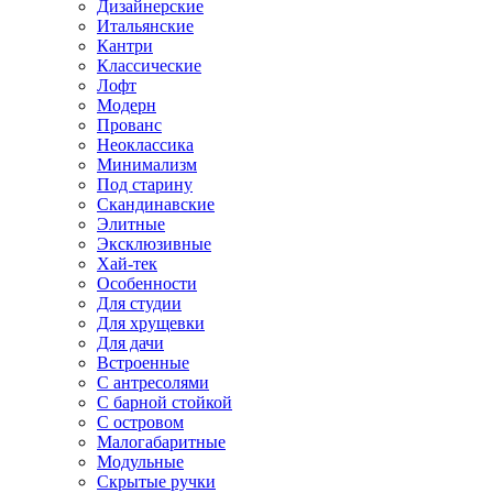
Дизайнерские
Итальянские
Кантри
Классические
Лофт
Модерн
Прованс
Неоклассика
Минимализм
Под старину
Скандинавские
Элитные
Эксклюзивные
Хай-тек
Особенности
Для студии
Для хрущевки
Для дачи
Встроенные
С антресолями
С барной стойкой
С островом
Малогабаритные
Модульные
Скрытые ручки