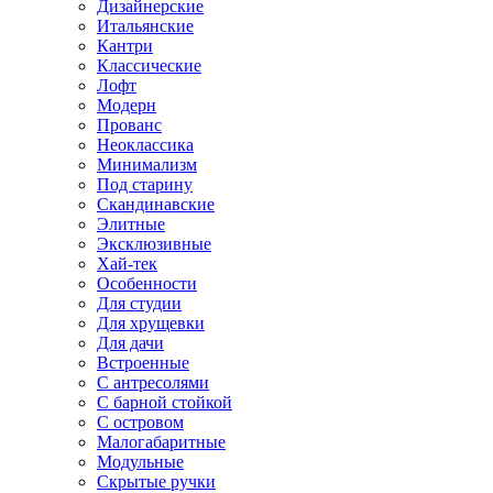
Дизайнерские
Итальянские
Кантри
Классические
Лофт
Модерн
Прованс
Неоклассика
Минимализм
Под старину
Скандинавские
Элитные
Эксклюзивные
Хай-тек
Особенности
Для студии
Для хрущевки
Для дачи
Встроенные
С антресолями
С барной стойкой
С островом
Малогабаритные
Модульные
Скрытые ручки