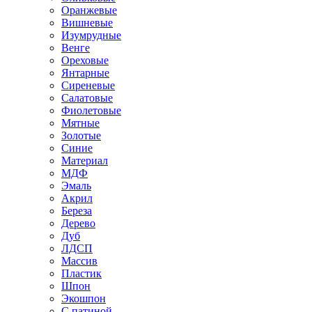
Оранжевые
Вишневые
Изумрудные
Венге
Ореховые
Янтарные
Сиреневые
Салатовые
Фиолетовые
Мятные
Золотые
Синие
Материал
МДФ
Эмаль
Акрил
Береза
Дерево
Дуб
ЛДСП
Массив
Пластик
Шпон
Экошпон
С патиной