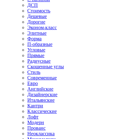
ДСП
Стоимость
Дешевые
Дорогие
Эконом-класс
Элитные
Форма
П-образные
Угловые
Прямые
Радиусные
Скошенные углы
Стиль
Современные
Евро
Английские
Дизайнерские
Итальянские
Кантри
Классические
Лофт
Модерн
Прованс
Неоклассика