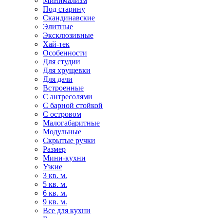
Минимализм
Под старину
Скандинавские
Элитные
Эксклюзивные
Хай-тек
Особенности
Для студии
Для хрущевки
Для дачи
Встроенные
С антресолями
С барной стойкой
С островом
Малогабаритные
Модульные
Скрытые ручки
Размер
Мини-кухни
Узкие
3 кв. м.
5 кв. м.
6 кв. м.
9 кв. м.
Все для кухни