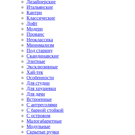
Дизайнерские
Итальянские
Кантри
Классические
Лофт
Модерн
Прованс
Неоклассика
Минимализм
Под старину
Скандинавские
Элитные
Эксклюзивные
Хай-тек
Особенности
Для студии
Для хрущевки
Для дачи
Встроенные
С антресолями
С барной стойкой
С островом
Малогабаритные
Модульные
Скрытые ручки