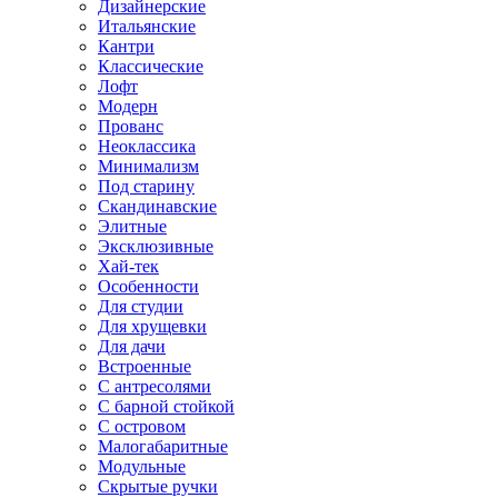
Дизайнерские
Итальянские
Кантри
Классические
Лофт
Модерн
Прованс
Неоклассика
Минимализм
Под старину
Скандинавские
Элитные
Эксклюзивные
Хай-тек
Особенности
Для студии
Для хрущевки
Для дачи
Встроенные
С антресолями
С барной стойкой
С островом
Малогабаритные
Модульные
Скрытые ручки