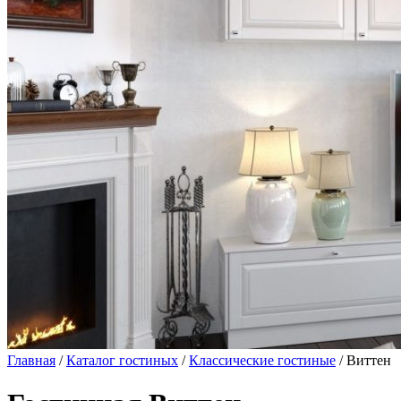
Главная
/
Каталог гостиных
/
Классические гостиные
/ Виттен