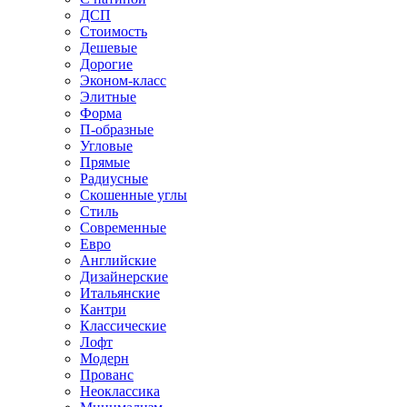
ДСП
Стоимость
Дешевые
Дорогие
Эконом-класс
Элитные
Форма
П-образные
Угловые
Прямые
Радиусные
Скошенные углы
Стиль
Современные
Евро
Английские
Дизайнерские
Итальянские
Кантри
Классические
Лофт
Модерн
Прованс
Неоклассика