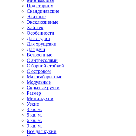
Минимализм
Под старину
Скандинавские
Элитные
Эксклюзивные
Хай-тек
Особенности
Для студии
Для хрущевки
Для дачи
Встроенные
С антресолями
С барной стойкой
С островом
Малогабаритные
Модульные
Скрытые ручки
Размер
Мини-кухни
Узкие
3 кв. м.
5 кв. м.
6 кв. м.
9 кв. м.
Все для кухни