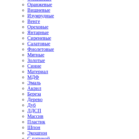
Оранжевые
Вишневые
Изумрудные
Венге
Ореховые
Янтарные
Сиреневые
Салатовые
Фиолетовые
Мятные
Золотые
Синие
Материал
МДФ
Эмаль
Акрил
Береза
Дерево
Дуб
ЛДСП
Массив
Пластик
Шпон
Экошпон
С патиной